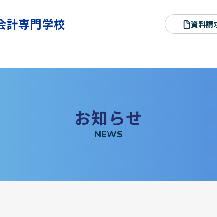
会計専門学校
資料請
お
知
ら
せ
N
E
W
S