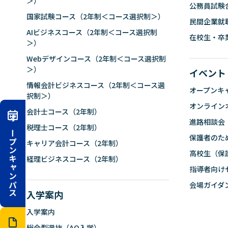
＞）
公務員試験
国家試験コース（2年制＜コース選択制＞）
民間企業就
AIビジネスコース（2年制＜コース選択制
在校生・卒
＞）
Webデザインコース（2年制＜コース選択制
＞）
イベント
情報会計ビジネスコース（2年制＜コース選
オープンキ
択制＞）
オンライン
会計士コース（2年制）
進路相談会
オープンキャンパス
税理士コース（2年制）
保護者のた
キャリア会計コース（2年制）
高校生（保
経理ビジネスコース（2年制）
指導者向け
会場ガイダ
入学案内
入学案内
総合型選抜（AO入学）