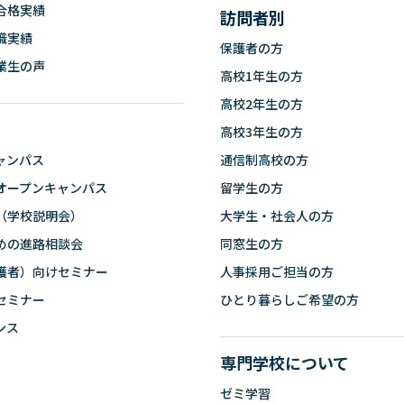
合格実績
訪問者別
職実績
保護者の方
業生の声
高校1年生の方
高校2年生の方
高校3年生の方
ャンパス
通信制高校の方
オープンキャンパス
留学生の方
（学校説明会）
大学生・社会人の方
めの進路相談会
同窓生の方
護者）向けセミナー
人事採用ご担当の方
セミナー
ひとり暮らしご希望の方
ンス
専門学校について
ゼミ学習