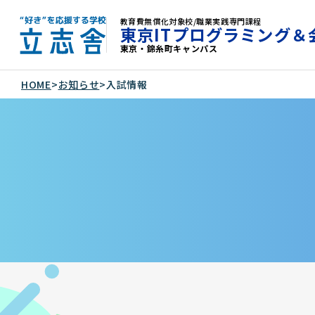
教育費無償化対象校/職業実践専門課程
東京ITプログラミング＆
東京・錦糸町キャンパス
"好き"を応援する学校 立志舎
HOME
>
お知らせ
>
入試情報