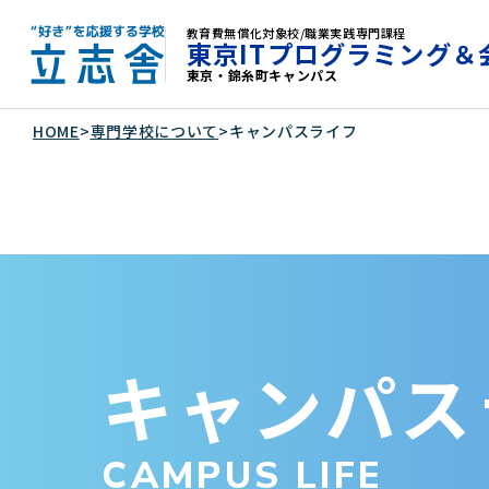
教育費無償化対象校/職業実践専門課程
東京ITプログラミング＆
東京・錦糸町キャンパス
"好き"を応援する学校 立志舎
HOME
>
専門学校について
>
キャンパスライフ
キャンパス
CAMPUS LIFE