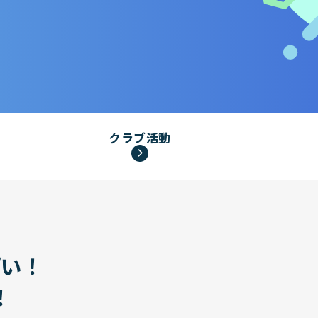
クラブ活動
ぱい！
！