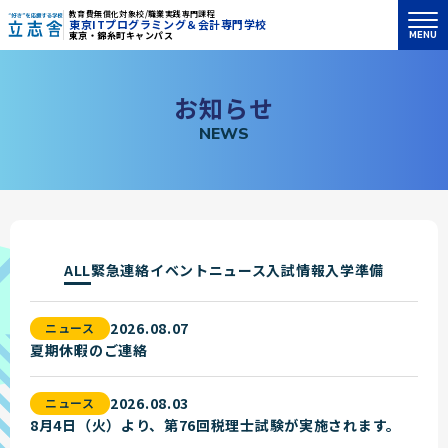
教育費無償化対象校/職業実践専門課程
東京ITプログラミング＆会計専門学校
MENU
東京・錦糸町キャンパス
"好き"を応援する学校 立志舎
お
知
ら
せ
N
E
W
S
ALL
緊急連絡
イベント
ニュース
入試情報
入学準備
2026.08.07
ニュース
夏期休暇のご連絡
2026.08.03
ニュース
8月4日（火）より、第76回税理士試験が実施されます。