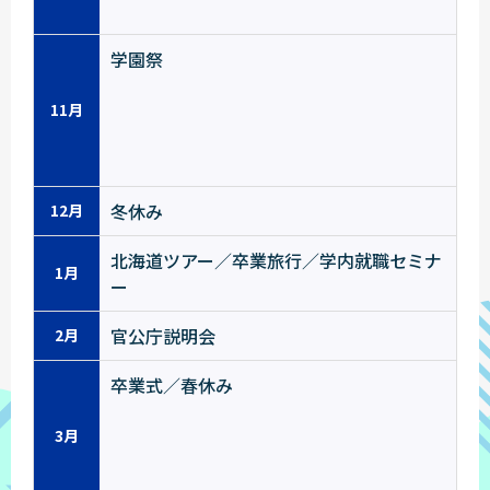
学園祭
11月
冬休み
12月
北海道ツアー／卒業旅行／学内就職セミナ
1月
ー
官公庁説明会
2月
卒業式／春休み
3月