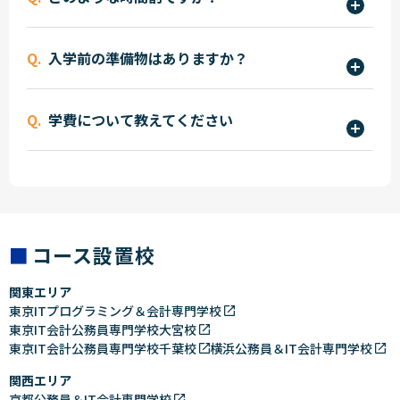
す。また、C言語プログラミング能力認定試験など
を用いたプログラミングの基礎を学習することが
生活や経済活動を支えるインフラのシステムにも
エンジニアとして必要な知識やスキルを証明する
できます。
月曜日～金曜日の平日、授業を行っています。1限
多くの卒業生が携わっています。
試験を目指すことができます。
入学前の準備物はありますか？
90分授業で、授業開始は月～金共通で9:30開始で
すが、終了時間は曜日によって異なります。月曜
"授業や就職活動などでの使用のため、ノートパソ
日、金曜日は16:40までの4限授業、火曜日、木曜
学費について教えてください
コンの準備をお願いしています。
日は12:40までの2限授業、水曜日は15:00までの3
入学手続後に入学者へのお知らせ（専用サイト）
1年次の学費納入額（前後期授業料・演習費・維持
限授業となっています。
にて詳細をお知らせいたします。"
費の合計）は1,180,000円～、2年次は1,180,000
円～です。各種学費支援制度もあります。詳細は募
集要項をご確認ください。
コース設置校
関東エリア
東京ITプログラミング＆会計専門学校
東京IT会計公務員専門学校大宮校
東京IT会計公務員専門学校千葉校
横浜公務員＆IT会計専門学校
関西エリア
京都公務員＆IT会計専門学校