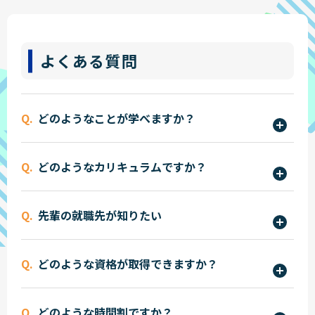
よくある質問
どのようなことが学べますか？
基本情報技術者試験に出題される内容を元に、コ
どのようなカリキュラムですか？
ンピューターに関する基礎知識を学びます。また、
スマートフォンや家電のような組み込みソフトウ
国家資格である基本情報技術者試験の取得に必要
ェアの開発で使用されるC言語学ぶことができ、シ
先輩の就職先が知りたい
なテクノロジ分野、ストラテジ分野、マネジメン
ステムエンジニアとしての、知識とスキルを幅広
ト分野を段階的に学習します。本コースは科目A試
IT業界を代表するWeb系企業やソフトウェア開発
く学ぶことができます。
験免除制度という特別な制度を活用し、基本情報
どのような資格が取得できますか？
企業に就職する学生や、金融系、運輸系、官公庁
技術者試験の合格を目指すカリキュラムです。ま
などのシステム部門で活躍している卒業生も多い
経済産業省の基本情報技術者試験合格を目指せま
た、基本情報技術者試験の学習と合わせて、C言語
です。また、電力・ガス・エネルギーなど私たちの
どのような時間割ですか？