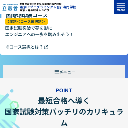
教育費無償化対象校/職業実践専門課程
東京ITプログラミング＆会計専門学校
MENU
東京・錦糸町キャンパス
国家試験
"好き"を応援する学校 立志舎
コース
2年制＜コース選択制＞
国家試験突破で夢を形に
エンジニアへの一歩を踏み出そう！
※コース選択とは？
POINT
最短合格へ導く
国家試験対策バッチリのカリキュラ
ム