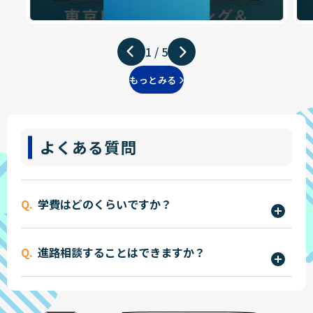
1
/
5
もっとみる
よくある質問
学費はどのくらいですか？
学費は学科やコースによって異なりますが、入学
進路相談することはできますか？
金・授業料・実習費などを含めた年間費用を明確
にご案内しています。
はい、ございます。
詳しくはこちら
・オープンキャンパス