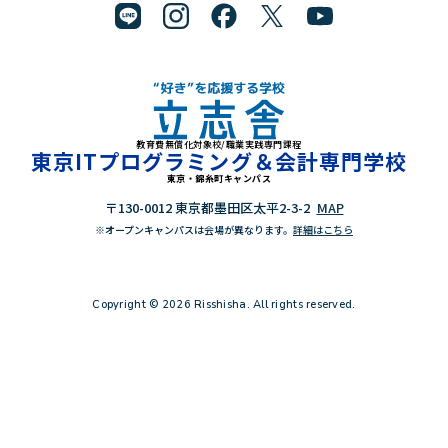
教育費無償化対象校/職業実践専門課程
"好き"を応援する学校 立志舎
東京ITプログラミング＆会計専門学校
東京・錦糸町キャンパス
〒130-0012 東京都墨田区太平2-3-2
MAP
※オープンキャンパスは会場が異なります。
詳細はこちら
Copyright © 2026 Risshisha. All rights reserved.