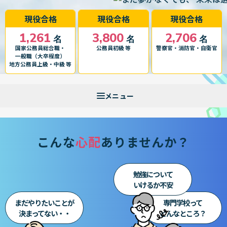
現役合格
現役合格
現役合格
1,261
3,800
2,706
名
名
名
国家公務員総合職・
公務員初級 等
警察官・消防官・自衛官
一般職（大卒程度）
地方公務員上級・中級 等
こんな
心配
ありませんか？
勉強について
いけるか不安
まだやりたいことが
専門学校って
決まってない・・
どんなところ？