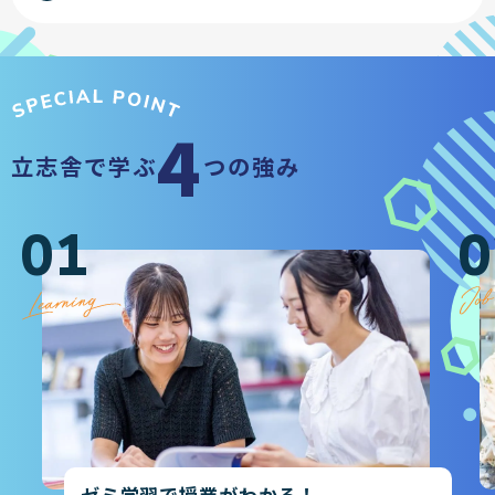
4
立志舎で学ぶ
つの強み
01
0
ゼミ学習で授業がわかる！