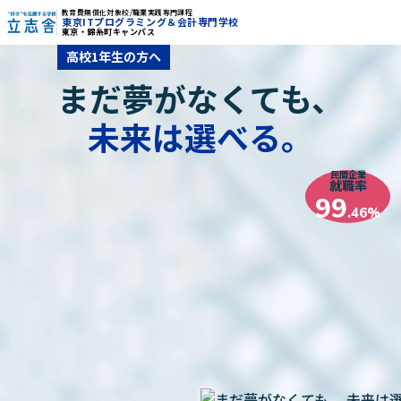
教育費無償化対象校/職業実践専門課程
東京ITプログラミング＆会計専門学校
東京・錦糸町キャンパス
"好き"を応援する学校 立志舎
高校1年生の方へ
まだ夢がなくても、
未来は選べる。
民間企業
就職率
99
.46%