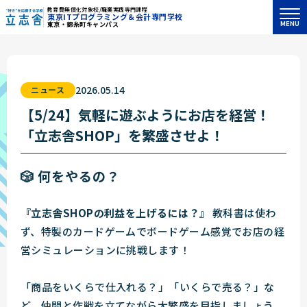
教育費無償化対象校/職業実践専門課程
東京ITプログラミング＆会計専門学校
MENU
東京・錦糸町キャンパス
"好き"を応援する学校 立志舎
2026.05.14
ニュース
【5/24】気軽に遊ぶようにお店を経営！
「立志舎SHOP」を繁盛させよ！
🎲 何をやるの？
『立志舎SHOPの利益を上げるには？』
教科書は使わ
ず、特製のカードゲームでボードゲーム感覚でお店の経
営シミュレーションに挑戦します！
「商品をいくらで仕入れる？」「いくらで売る？」な
ど、仲間と作戦を立てながら大繁盛を目指しましょう。