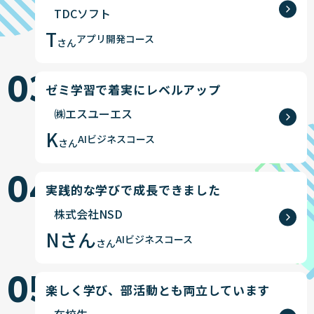
TDCソフト
T
アプリ開発コース
さん
03
ゼミ学習で着実にレベルアップ
㈱エスユーエス
K
AIビジネスコース
さん
04
実践的な学びで成長できました
株式会社NSD
Nさん
AIビジネスコース
さん
05
楽しく学び、部活動とも両立しています
在校生