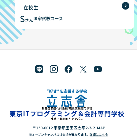
在校生
S
国家試験コース
さん
教育費無償化対象校/職業実践専門課程
"好き"を応援する学校 立志舎
東京ITプログラミング＆会計専門学校
東京・錦糸町キャンパス
〒130-0012 東京都墨田区太平2-3-2
MAP
※オープンキャンパスは会場が異なります。
詳細はこちら