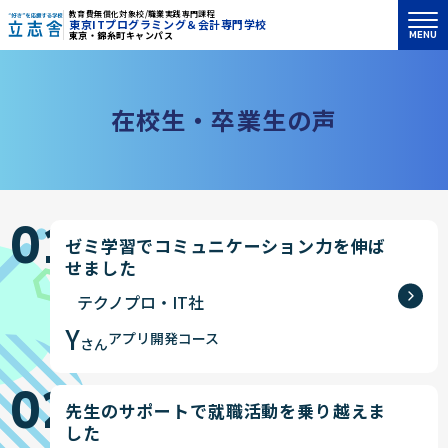
教育費無償化対象校/職業実践専門課程
東京ITプログラミング＆会計専門学校
MENU
東京・錦糸町キャンパス
"好き"を応援する学校 立志舎
在
校
生
・
卒
業
生
の
声
01
ゼミ学習でコミュニケーション力を伸ば
せました
テクノプロ・IT社
Y
アプリ開発コース
さん
02
先生のサポートで就職活動を乗り越えま
した