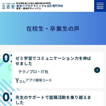
教育費無償化対象校/職業実践専門課程
東京ITプログラミング＆会計専門学校
MENU
東京・錦糸町キャンパス
"好き"を応援する学校 立志舎
在
校
生
・
卒
業
生
の
声
01
ゼミ学習でコミュニケーション力を伸ば
せました
テクノプロ・IT社
Y
アプリ開発コース
さん
02
先生のサポートで就職活動を乗り越えま
した