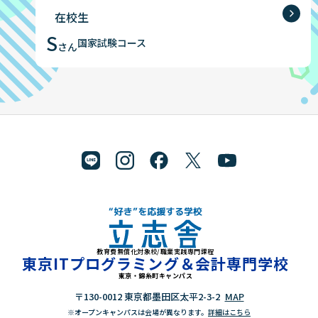
在校生
S
国家試験コース
さん
教育費無償化対象校/職業実践専門課程
"好き"を応援する学校 立志舎
東京ITプログラミング＆会計専門学校
東京・錦糸町キャンパス
〒130-0012 東京都墨田区太平2-3-2
MAP
※オープンキャンパスは会場が異なります。
詳細はこちら