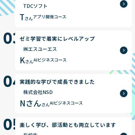
TDCソフト
T
アプリ開発コース
さん
03
ゼミ学習で着実にレベルアップ
㈱エスユーエス
K
AIビジネスコース
さん
04
実践的な学びで成長できました
株式会社NSD
Nさん
AIビジネスコース
さん
05
楽しく学び、部活動とも両立しています
在校生